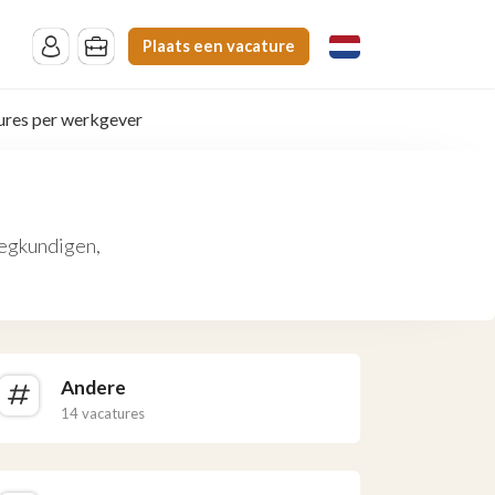
Plaats een vacature
ures per werkgever
eegkundigen,
Andere
14 vacatures