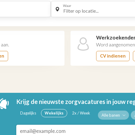
Waar
Filter op locatie...
Werkzoekende
 aan.
Word aangenomen 
en
CV indienen
Krijg de nieuwste zorgvacatures in jouw re
Dagelijks
Wekelijks
2x / Week
Alle banen