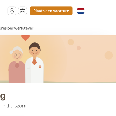
Plaats een vacature
ures per werkgever
rg
in thuiszorg.