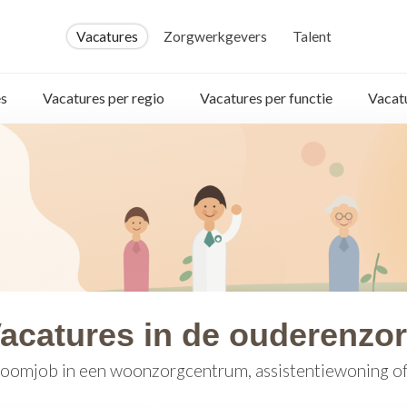
Vacatures
Zorgwerkgevers
Talent
s
Vacatures per regio
Vacatures per functie
Vacat
acatures in de ouderenzo
oomjob in een woonzorgcentrum, assistentiewoning of 