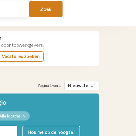
Zoek
n
door topwerkgevers.
Vacatures zoeken
Nieuwste
Pagina 1 van 1
gio
Alle locaties
Hou me op de hoogte!