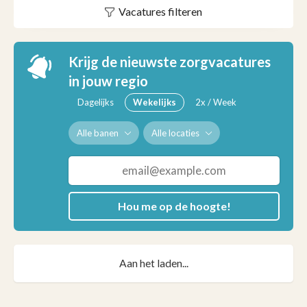
Vacatures filteren
Krijg de nieuwste zorgvacatures
in jouw regio
Dagelijks
Wekelijks
2x / Week
Alle banen
Alle locaties
Hou me op de hoogte!
Aan het laden...