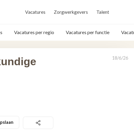
Vacatures
Zorgwerkgevers
Talent
s
Vacatures per regio
Vacatures per functie
Vacat
18/6/26
kundige
pslaan