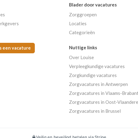
Blader door vacatures
res
Zorggroepen
rkgevers
Locaties
Categorieën
Nuttige links
s een vacature
Over Louise
Verpleegkundige vacatures
Zorgkundige vacatures
Zorgvacatures in Antwerpen
Zorgvacatures in Vlaams-Braban
Zorgvacatures in Oost-Vlaander
Zorgvacatures in Brussel
Veilig en beveiligd betalen via Stripe