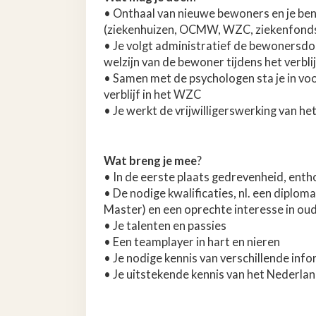
• Onthaal van nieuwe bewoners en je ben
(ziekenhuizen, OCMW, WZC, ziekenfond
• Je volgt administratief de bewonersdos
welzijn van de bewoner tijdens het verbl
• Samen met de psychologen sta je in vo
verblijf in het WZC
• Je werkt de vrijwilligerswerking van h
Wat breng je mee
?
• In de eerste plaats gedrevenheid, en
• De nodige kwalificaties, nl. een diplo
Master) en een oprechte interesse in ou
• Je talenten en passies
• Een teamplayer in hart en nieren
• Je nodige kennis van verschillende in
• Je uitstekende kennis van het Nederlan