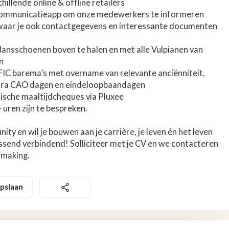
illende online & offline retailers
 communicatieapp om onze medewerkers te informeren
 waar je ook contactgegevens en interessante documenten
 dansschoenen boven te halen en met alle Vulpianen van
n
IFIC barema’s met overname van relevante anciënniteit,
tra CAO dagen en eindeloopbaandagen
nische maaltijdcheques via Pluxee
 uren zijn te bespreken.
ity en wil je bouwen aan je carrière, je leven én het leven
ssend verbindend! Solliciteer met je CV en we contacteren
smaking.
pslaan