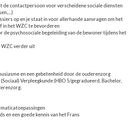
t de contactpersoon voor verscheidene sociale diensten
sen,…)
siers op en je staat in voor allerhande aanvragen om het
ijf in het WZC te bevorderen
or de psychosociale begeleiding van de bewoner tijdens het
et WZC verder uit
thousiasme en een gebetenheid door de ouderenzorg
ma (Sociaal) Verpleegkunde (HBO 5/gegradueerd, Bachelor,
derenzorg.
formaticatoepassingen
ds en een goede kennis van het Frans