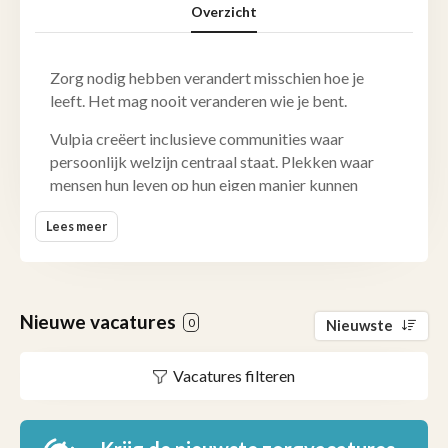
Overzicht
Zorg nodig hebben verandert misschien hoe je
leeft. Het mag nooit veranderen wie je bent.
Vulpia creëert inclusieve communities waar
persoonlijk welzijn centraal staat. Plekken waar
mensen hun leven op hun eigen manier kunnen
blijven leiden, met de juiste zorg, de vrijheid om
Lees meer
keuzes te maken en mensen om zich heen die ertoe
doen.
Als Belgisch familiebedrijf brengt Vulpia wonen,
leven, zorg en welzijn samen in woonzorgcentra,
Nieuwe vacatures
0
Nieuwste
assistentiewoningen en kortverblijf in Vlaanderen,
Brussel en Wallonië. Elke dag bouwen meer dan
Vacatures filteren
3.000 collega's aan warme communities waar
bewoners, families, vrijwilligers, buren en partners
zich welkom voelen en met elkaar verbonden zijn.