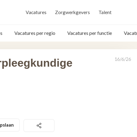
Vacatures
Zorgwerkgevers
Talent
s
Vacatures per regio
Vacatures per functie
Vacat
16/6/26
erpleegkundige
pslaan