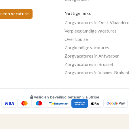
Nuttige links
s een vacature
Zorgvacatures in Oost-Vlaander
Verpleegkundige vacatures
Over Louise
Zorgkundige vacatures
Zorgvacatures in Antwerpen
Zorgvacatures in Brussel
Zorgvacatures in Vlaams-Braban
Veilig en beveiligd betalen via Stripe
VISA
AMERICAN
G
o
o
g
l
e
Pay
Bancontact
Pay
EXPRESS