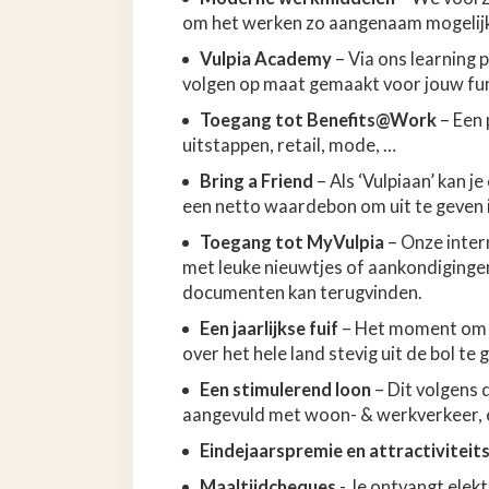
om het werken zo aangenaam mogelijk
Vulpia Academy
– Via ons learning p
volgen op maat gemaakt voor jouw fun
Toegang tot Benefits@Work
– Een 
uitstappen, retail, mode, …
Bring a Friend
– Als ‘Vulpiaan’ kan je
een netto waardebon om uit te geven in
Toegang tot MyVulpia
– Onze inte
met leuke nieuwtjes of aankondiginge
documenten kan terugvinden.
Een jaarlijkse fuif
– Het moment om j
over het hele land stevig uit de bol te 
Een stimulerend loon
– Dit volgens 
aangevuld met woon- & werkverkeer,
Eindejaarspremie en attractiviteit
Maaltijdcheques
- Je ontvangt elek