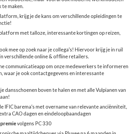
 te maken.
latform, krijg je de kans om verschillende opleidingen te
ctie!
platform met talloze, interessante kortingen op reizen,
 ook mee op zoek naar je collega’s! Hiervoor krijg je in ruil
 verschillende online & offline retailers.
rne communicatieapp om onze medewerkers te informeren
n, waar je ook contactgegevens en interessante
e dansschoenen boven te halen en met alle Vulpianen van
gaan!
de IFIC barema’s met overname van relevante anciënniteit,
 extra CAO dagen en eindeloopbaandagen
spremie
volgens PC 330
tronische maaltijdcheques via Pluxee na 6 maanden in