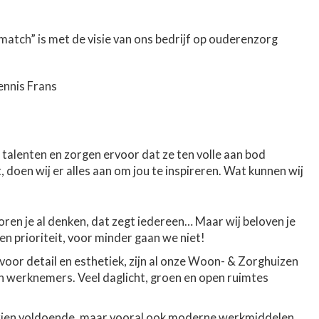
 match” is met de visie van ons bedrijf op ouderenzorg
ennis Frans
talenten en zorgen ervoor dat ze ten volle aan bod
, doen wij er alles aan om jou te inspireren. Wat kunnen wij
ren je al denken, dat zegt iedereen… Maar wij beloven je
een prioriteit, voor minder gaan we niet!
oor detail en esthetiek, zijn al onze Woon- & Zorghuizen
n werknemers. Veel daglicht, groen en open ruimtes
ien voldoende, maar vooral ook moderne werkmiddelen