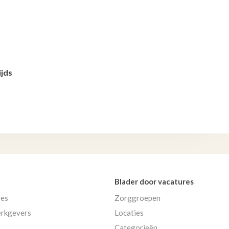
ijds
Blader door vacatures
res
Zorggroepen
rkgevers
Locaties
Categorieën