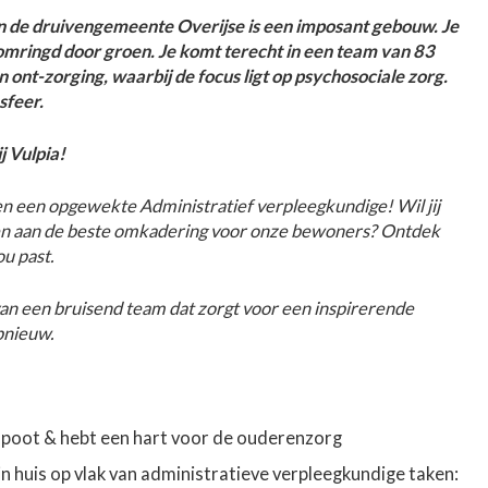
 de druivengemeente Overijse is een imposant gebouw. Je
 omringd door groen. Je komt terecht in een team van 83
n ont-zorging, waarbij de focus ligt op psychosociale zorg.
sfeer.
j Vulpia!
een opgewekte Administratief verpleegkundige! Wil jij
n aan de beste omkadering voor onze bewoners? Ontdek
u past.
van een bruisend team dat zorgt voor een inspirerende
pnieuw.
dpoot & hebt een hart voor de ouderenzorg
n huis op vlak van administratieve verpleegkundige taken: