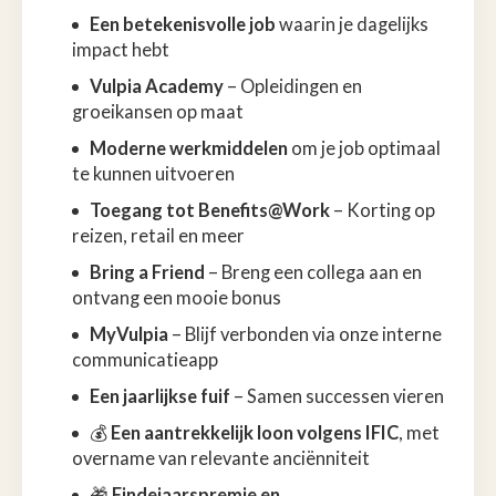
Een betekenisvolle job
waarin je dagelijks
impact hebt
Vulpia Academy
– Opleidingen en
groeikansen op maat
Moderne werkmiddelen
om je job optimaal
te kunnen uitvoeren
Toegang tot Benefits@Work
– Korting op
reizen, retail en meer
Bring a Friend
– Breng een collega aan en
ontvang een mooie bonus
MyVulpia
– Blijf verbonden via onze interne
communicatieapp
Een jaarlijkse fuif
– Samen successen vieren
💰
Een aantrekkelijk loon volgens IFIC
, met
overname van relevante anciënniteit
🎁
Eindejaarspremie en