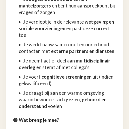
mantelzorgers
en bent hun aanspreekpunt bij
vragen of zorgen
Je verdiept je in de relevante
wetgeving en
sociale voorzieningen
en past deze correct
toe
Je werkt nauw samen met en onderhoudt
contacten met
externe partners en diensten
Je neemt actief deel aan
multidisciplinair
overleg
en stemt af met collega’s
Je voert
cognitieve screeningen
uit (indien
gekwalificeerd)
Je draagt bij aan een warme omgeving
waarin bewoners zich
gezien, gehoord en
ondersteund
voelen
🟢 Wat breng je mee?