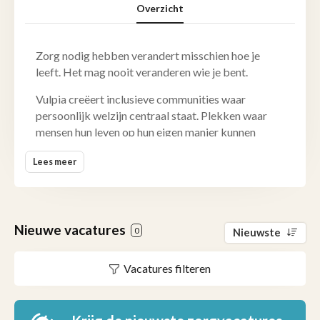
Overzicht
Zorg nodig hebben verandert misschien hoe je
leeft. Het mag nooit veranderen wie je bent.
Vulpia creëert inclusieve communities waar
persoonlijk welzijn centraal staat. Plekken waar
mensen hun leven op hun eigen manier kunnen
blijven leiden, met de juiste zorg, de vrijheid om
Lees meer
keuzes te maken en mensen om zich heen die ertoe
doen.
Als Belgisch familiebedrijf brengt Vulpia wonen,
leven, zorg en welzijn samen in woonzorgcentra,
Nieuwe vacatures
0
Nieuwste
assistentiewoningen en kortverblijf in Vlaanderen,
Brussel en Wallonië. Elke dag bouwen meer dan
Vacatures filteren
3.000 collega's aan warme communities waar
bewoners, families, vrijwilligers, buren en partners
zich welkom voelen en met elkaar verbonden zijn.