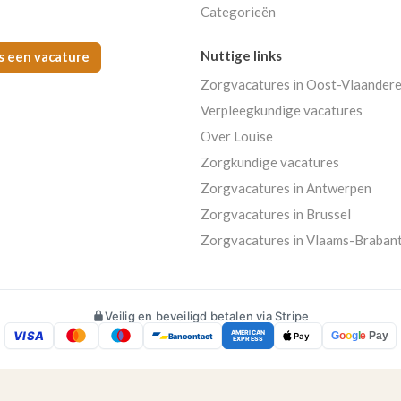
Categorieën
Nuttige links
s een vacature
Zorgvacatures in Oost-Vlaander
Verpleegkundige vacatures
Over Louise
Zorgkundige vacatures
Zorgvacatures in Antwerpen
Zorgvacatures in Brussel
Zorgvacatures in Vlaams-Braban
Veilig en beveiligd betalen via Stripe
VISA
AMERICAN
G
o
o
g
l
e
Pay
Bancontact
Pay
EXPRESS