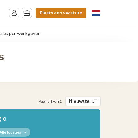
Plaats een vacature
ures per werkgever
s
Nieuwste
Pagina 1 van 1
gio
Alle locaties