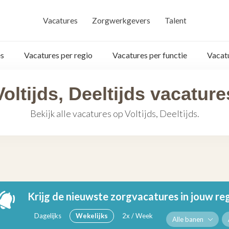
Vacatures
Zorgwerkgevers
Talent
s
Vacatures per regio
Vacatures per functie
Vacat
Voltijds, Deeltijds vacature
Bekijk alle vacatures op Voltijds, Deeltijds.
Krijg de nieuwste zorgvacatures in jouw re
Dagelijks
Wekelijks
2x / Week
Alle banen