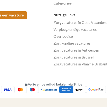
Categorieën
Nuttige links
s een vacature
Zorgvacatures in Oost-Vlaander
Verpleegkundige vacatures
Over Louise
Zorgkundige vacatures
Zorgvacatures in Antwerpen
Zorgvacatures in Brussel
Zorgvacatures in Vlaams-Braban
Veilig en beveiligd betalen via Stripe
VISA
AMERICAN
G
o
o
g
l
e
Pay
Bancontact
Pay
EXPRESS