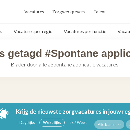
Vacatures
Zorgwerkgevers
Talent
s
Vacatures per regio
Vacatures per functie
Vacat
s getagd #Spontane applic
Blader door alle #Spontane applicatie vacatures.
Krijg de nieuwste zorgvacatures in jouw re
Dagelijks
Wekelijks
2x / Week
Alle banen