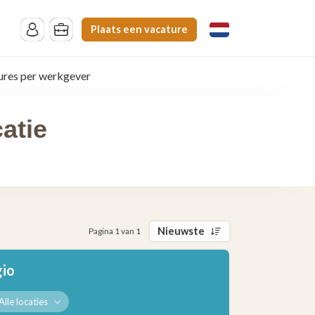
Plaats een vacature
ures per werkgever
atie
Nieuwste
Pagina 1 van 1
gio
Alle locaties