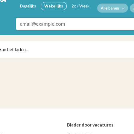
Dagelijks
Wekelijks
2x / Week
Alle banen
Aan het laden...
Blader door vacatures