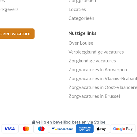
res
Zorggroepen
rkgevers
Locaties
Categorieën
Nuttige links
s een vacature
Over Louise
Verpleegkundige vacatures
Zorgkundige vacatures
Zorgvacatures in Antwerpen
Zorgvacatures in Vlaams-Braban
Zorgvacatures in Oost-Vlaander
Zorgvacatures in Brussel
Veilig en beveiligd betalen via Stripe
VISA
AMERICAN
G
o
o
g
l
e
Pay
Bancontact
Pay
EXPRESS