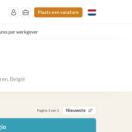
Plaats een vacature
ures per werkgever
ren, België
Nieuwste
Pagina 1 van 1
gio