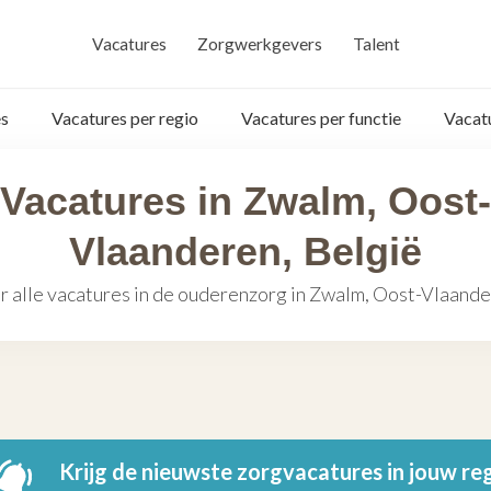
Vacatures
Zorgwerkgevers
Talent
s
Vacatures per regio
Vacatures per functie
Vacat
Vacatures in Zwalm, Oost-
Vlaanderen, België
r alle vacatures in de ouderenzorg in Zwalm, Oost-Vlaande
Krijg de nieuwste zorgvacatures in jouw re