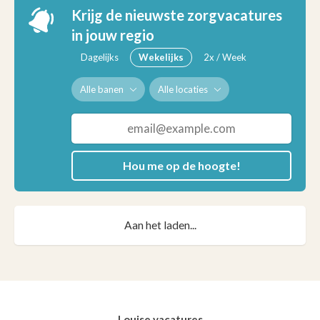
Krijg de nieuwste zorgvacatures
in jouw regio
Dagelijks
Wekelijks
2x / Week
Alle banen
Alle locaties
Hou me op de hoogte!
Aan het laden...
Louise vacatures