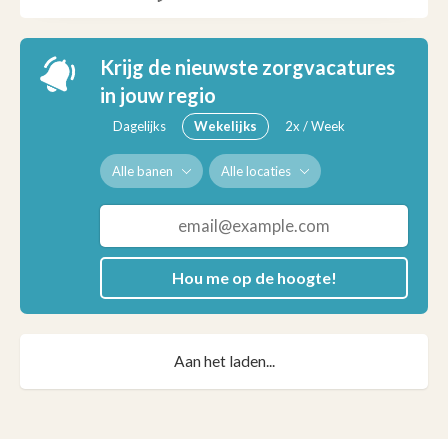
Krijg de nieuwste zorgvacatures
in jouw regio
Dagelijks
Wekelijks
2x / Week
Alle banen
Alle locaties
Hou me op de hoogte!
Aan het laden...