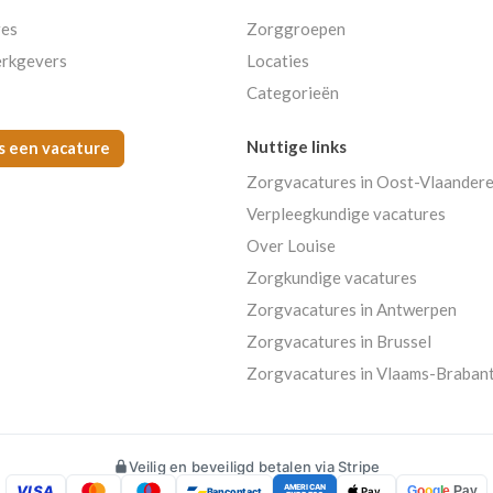
res
Zorggroepen
rkgevers
Locaties
Categorieën
Nuttige links
s een vacature
Zorgvacatures in Oost-Vlaander
Verpleegkundige vacatures
Over Louise
Zorgkundige vacatures
Zorgvacatures in Antwerpen
Zorgvacatures in Brussel
Zorgvacatures in Vlaams-Braban
Veilig en beveiligd betalen via Stripe
VISA
AMERICAN
G
o
o
g
l
e
Pay
Bancontact
Pay