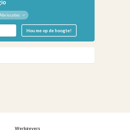
gio
Alle locaties
Hou me op de hoogte!
Werkgevers