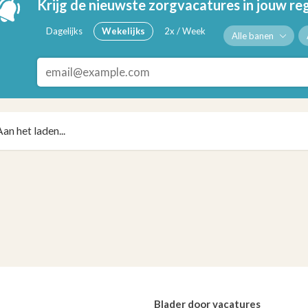
Krijg de nieuwste zorgvacatures in jouw re
Dagelijks
Wekelijks
2x / Week
Alle banen
Aan het laden...
Blader door vacatures