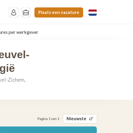
Plaats een vacature
ures per werkgever
euvel-
gië
vel-Zichem,
Nieuwste
Pagina 1 van 1