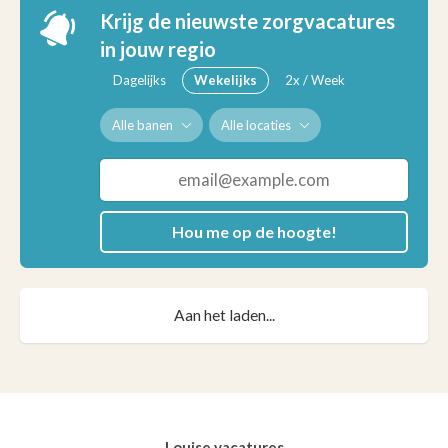
Krijg de nieuwste zorgvacatures
in jouw regio
Dagelijks
Wekelijks
2x / Week
Alle banen
Alle locaties
Hou me op de hoogte!
Aan het laden...
Louise vacatures