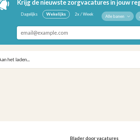
Krijg de nieuwste zorgvacatures in jouw re
Dagelijks
Wekelijks
2x / Week
Alle banen
Aan het laden...
Blader door vacatures