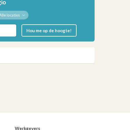
gio
Alle locaties
Hou me op de hoogte!
Werkgevers