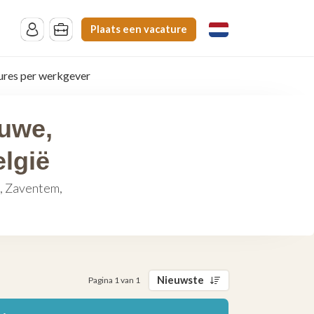
Plaats een vacature
ures per werkgever
luwe,
lgië
e, Zaventem,
Nieuwste
Pagina 1 van 1