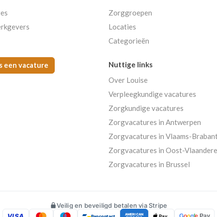
res
Zorggroepen
rkgevers
Locaties
Categorieën
Nuttige links
s een vacature
Over Louise
Verpleegkundige vacatures
Zorgkundige vacatures
Zorgvacatures in Antwerpen
Zorgvacatures in Vlaams-Braban
Zorgvacatures in Oost-Vlaander
Zorgvacatures in Brussel
Veilig en beveiligd betalen via Stripe
VISA
AMERICAN
G
o
o
g
l
e
Pay
Bancontact
Pay