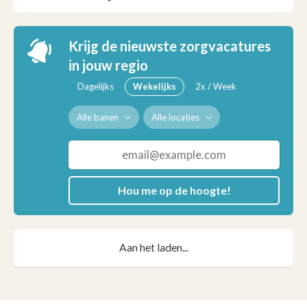
Krijg de nieuwste zorgvacatures
in jouw regio
Dagelijks
Wekelijks
2x / Week
Alle banen
Alle locaties
Hou me op de hoogte!
Aan het laden...