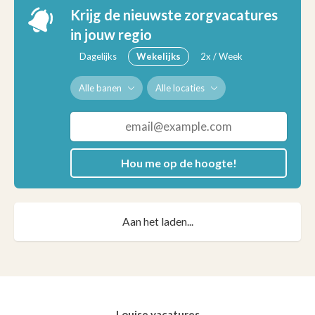
Krijg de nieuwste zorgvacatures
in jouw regio
Dagelijks
Wekelijks
2x / Week
Alle banen
Alle locaties
Hou me op de hoogte!
Aan het laden...
Louise vacatures