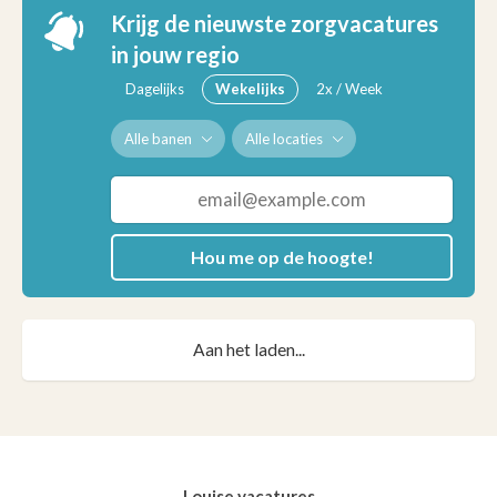
Krijg de nieuwste zorgvacatures
in jouw regio
Dagelijks
Wekelijks
2x / Week
Alle banen
Alle locaties
Hou me op de hoogte!
Aan het laden...
Louise vacatures