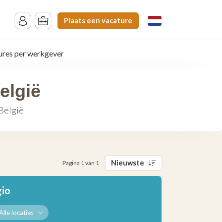
Plaats een vacature
ures per werkgever
elgië
 België
Nieuwste
Pagina 1 van 1
gio
Alle locaties