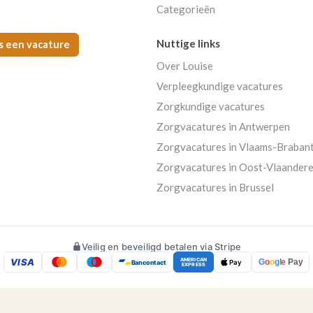
Categorieën
Nuttige links
s een vacature
Over Louise
Verpleegkundige vacatures
Zorgkundige vacatures
Zorgvacatures in Antwerpen
Zorgvacatures in Vlaams-Braban
Zorgvacatures in Oost-Vlaander
Zorgvacatures in Brussel
Veilig en beveiligd betalen via Stripe
VISA
AMERICAN
G
o
o
g
l
e
Pay
Bancontact
Pay
EXPRESS