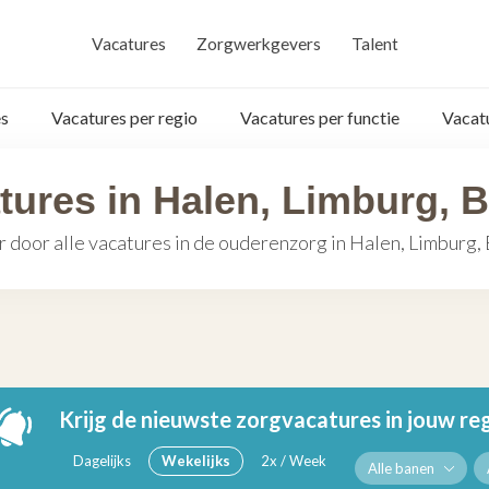
Vacatures
Zorgwerkgevers
Talent
s
Vacatures per regio
Vacatures per functie
Vacat
tures in Halen, Limburg, B
 door alle vacatures in de ouderenzorg in Halen, Limburg,
Krijg de nieuwste zorgvacatures in jouw re
Dagelijks
Wekelijks
2x / Week
Alle banen