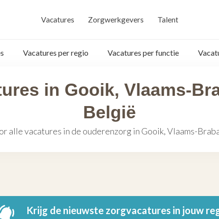
Vacatures
Zorgwerkgevers
Talent
s
Vacatures per regio
Vacatures per functie
Vacat
ures in Gooik, Vlaams-Br
België
or alle vacatures in de ouderenzorg in Gooik, Vlaams-Braba
Krijg de nieuwste zorgvacatures in jouw re