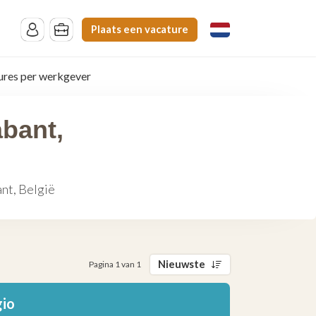
Plaats een vacature
ures per werkgever
abant,
nt, België
Nieuwste
Pagina 1 van 1
gio