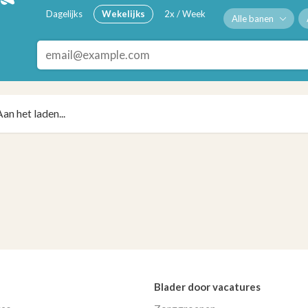
Dagelijks
Wekelijks
2x / Week
Alle banen
Aan het laden...
Blader door vacatures