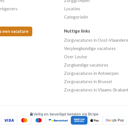
res
Zorggroepen
rkgevers
Locaties
Categorieën
Nuttige links
s een vacature
Zorgvacatures in Oost-Vlaander
Verpleegkundige vacatures
Over Louise
Zorgkundige vacatures
Zorgvacatures in Antwerpen
Zorgvacatures in Brussel
Zorgvacatures in Vlaams-Braban
Veilig en beveiligd betalen via Stripe
VISA
AMERICAN
G
o
o
g
l
e
Pay
Bancontact
Pay
EXPRESS