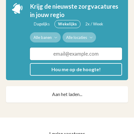
Krijg de nieuwste zorgvacatures
in jouw regio
Dagelijks
Wekelijks
2x / Week
Alle banen
Alle locaties
Hou me op de hoogte!
Aan het laden...
Louise vacatures