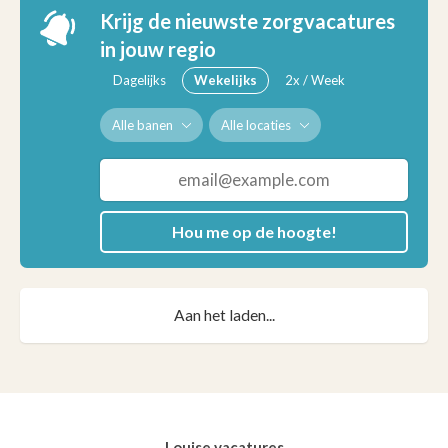
Krijg de nieuwste zorgvacatures
in jouw regio
Dagelijks
Wekelijks
2x / Week
Alle banen
Alle locaties
Hou me op de hoogte!
Aan het laden...
Louise vacatures