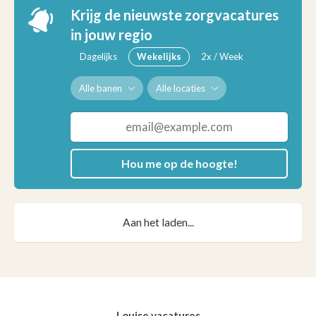
Krijg de nieuwste zorgvacatures
in jouw regio
Dagelijks
Wekelijks
2x / Week
Alle banen
Alle locaties
Hou me op de hoogte!
Aan het laden...
Louise vacatures