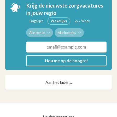
Krijg de nieuwste zorgvacatures
in jouw regio
Dagelijks
Wekelijks
2x / Week
Alle banen
Alle locaties
Hou me op de hoogte!
Aan het laden...
Louise vacatures