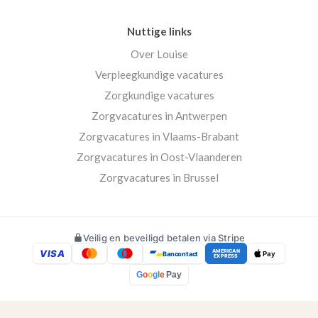
Nuttige links
Over Louise
Verpleegkundige vacatures
Zorgkundige vacatures
Zorgvacatures in Antwerpen
Zorgvacatures in Vlaams-Brabant
Zorgvacatures in Oost-Vlaanderen
Zorgvacatures in Brussel
Veilig en beveiligd betalen via Stripe
VISA
AMERICAN
Bancontact
Pay
EXPRESS
G
o
o
g
l
e
Pay