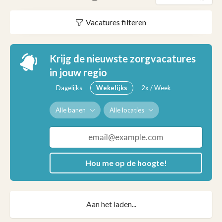
Vacatures filteren
Krijg de nieuwste zorgvacatures
in jouw regio
Dagelijks
Wekelijks
2x / Week
Alle banen
Alle locaties
Hou me op de hoogte!
Aan het laden...