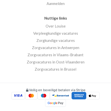
Aanmelden
Nuttige links
Over Louise
Verpleegkundige vacatures
Zorgkundige vacatures
Zorgvacatures in Antwerpen
Zorgvacatures in Vlaams-Brabant
Zorgvacatures in Oost-Vlaanderen
Zorgvacatures in Brussel
Veilig en beveiligd betalen via Stripe
VISA
AMERICAN
Bancontact
Pay
EXPRESS
G
o
o
g
l
e
Pay