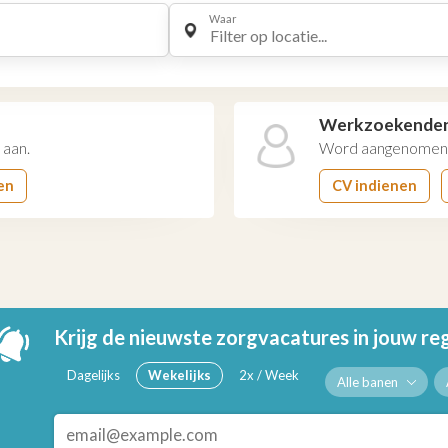
Waar
Filter op locatie...
Werkzoekende
 aan.
Word aangenomen 
en
CV indienen
Krijg de nieuwste zorgvacatures in jouw re
Dagelijks
Wekelijks
2x / Week
Alle banen