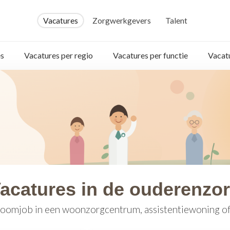
Vacatures
Zorgwerkgevers
Talent
s
Vacatures per regio
Vacatures per functie
Vacat
acatures in de ouderenzo
oomjob in een woonzorgcentrum, assistentiewoning of 