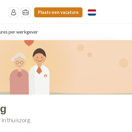
Plaats een vacature
ures per werkgever
rg
in thuiszorg.