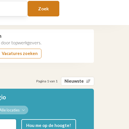
Zoek
n
door topwerkgevers.
Vacatures zoeken
Nieuwste
Pagina 1 van 1
gio
Alle locaties
Hou me op de hoogte!