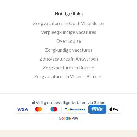
Nuttige links
Zorgvacatures in Oost-Vlaanderen
Verpleegkundige vacatures
Over Louise
Zorgkundige vacatures
Zorgvacatures in Antwerpen
Zorgvacatures in Brussel
Zorgvacatures in Vlaams-Brabant
Veilig en beveiligd betalen via Stripe
VISA
AMERICAN
Bancontact
Pay
EXPRESS
G
o
o
g
l
e
Pay