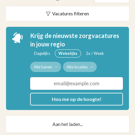
Vacatures filteren
Krijg de nieuwste zorgvacatures
in jouw regio
Dagelijks
Wekelijks
2x / Week
Alle banen
Alle locaties
Hou me op de hoogte!
Aan het laden...