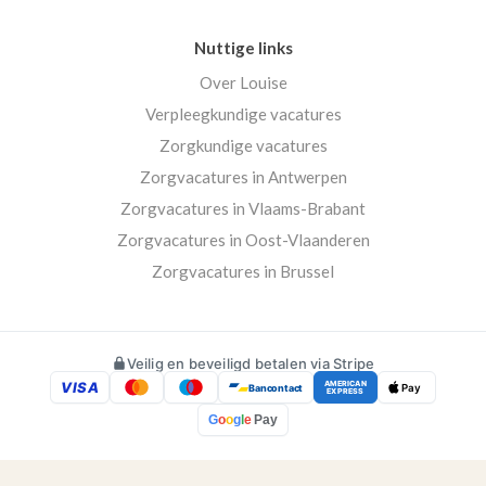
Nuttige links
Over Louise
Verpleegkundige vacatures
Zorgkundige vacatures
Zorgvacatures in Antwerpen
Zorgvacatures in Vlaams-Brabant
Zorgvacatures in Oost-Vlaanderen
Zorgvacatures in Brussel
Veilig en beveiligd betalen via Stripe
VISA
AMERICAN
Bancontact
Pay
EXPRESS
G
o
o
g
l
e
Pay