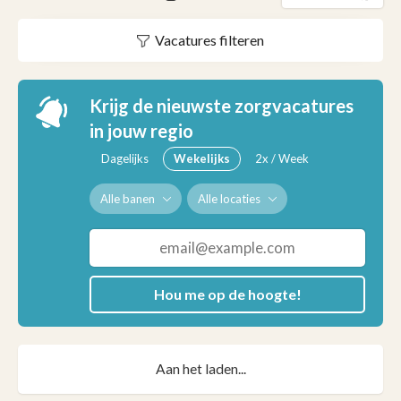
Vacatures filteren
Krijg de nieuwste zorgvacatures
in jouw regio
Dagelijks
Wekelijks
2x / Week
Alle banen
Alle locaties
Hou me op de hoogte!
Aan het laden...