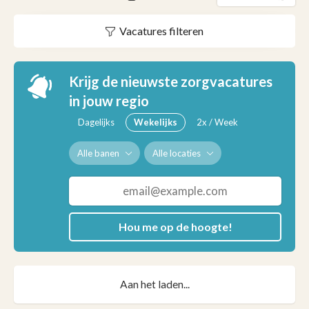
Vacatures filteren
Krijg de nieuwste zorgvacatures
in jouw regio
Dagelijks
Wekelijks
2x / Week
Alle banen
Alle locaties
Hou me op de hoogte!
Aan het laden...