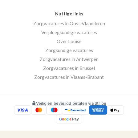
Nuttige links
Zorgvacatures in Oost-Vlaanderen
Verpleegkundige vacatures
Over Louise
Zorgkundige vacatures
Zorgvacatures in Antwerpen
Zorgvacatures in Brussel
Zorgvacatures in Vlaams-Brabant
Veilig en beveiligd betalen via Stripe
VISA
AMERICAN
Bancontact
Pay
EXPRESS
G
o
o
g
l
e
Pay