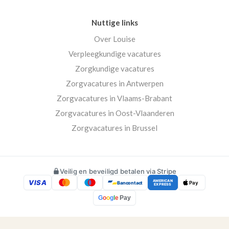
Nuttige links
Over Louise
Verpleegkundige vacatures
Zorgkundige vacatures
Zorgvacatures in Antwerpen
Zorgvacatures in Vlaams-Brabant
Zorgvacatures in Oost-Vlaanderen
Zorgvacatures in Brussel
Veilig en beveiligd betalen via Stripe
VISA
AMERICAN
Bancontact
Pay
EXPRESS
G
o
o
g
l
e
Pay