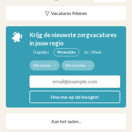
Vacatures filteren
Krijg de nieuwste zorgvacatures
in jouw regio
Dagelijks
Wekelijks
2x / Week
Alle banen
Alle locaties
Hou me op de hoogte!
Aan het laden...