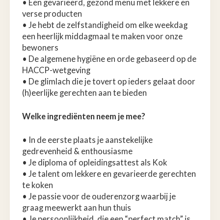
• Een gevarieerd, gezond menu met lekkere en
verse producten
• Je hebt de zelfstandigheid om elke weekdag
een heerlijk middagmaal te maken voor onze
bewoners
• De algemene hygiëne en orde gebaseerd op de
HACCP-wetgeving
• De glimlach die je tovert op ieders gelaat door
(h)eerlijke gerechten aan te bieden
Welke ingrediënten neem je mee?
• In de eerste plaats je aanstekelijke
gedrevenheid & enthousiasme
• Je diploma of opleidingsattest als Kok
• Je talent om lekkere en gevarieerde gerechten
te koken
• Je passie voor de ouderenzorg waarbij je
graag meewerkt aan hun thuis
• Je persoonlijkheid, die een “perfect match” is