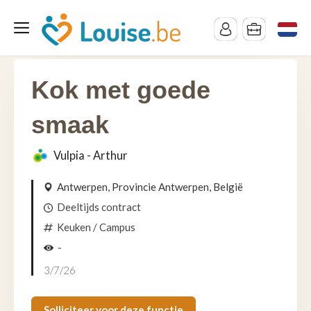
Kok met goede
smaak
Vulpia - Arthur
Antwerpen, Provincie Antwerpen, België
Deeltijds contract
Keuken
/ Campus
-
3/7/26
Solliciteer voor deze functie