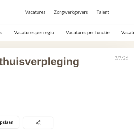
Vacatures
Zorgwerkgevers
Talent
s
Vacatures per regio
Vacatures per functie
Vacat
3/7/26
thuisverpleging
pslaan