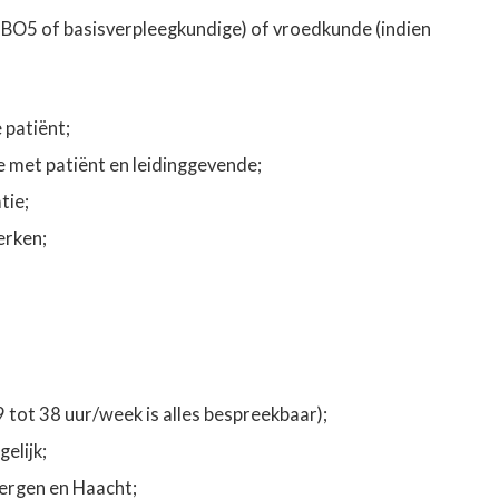
BO5 of basisverpleegkundige) of vroedkunde (indien
e patiënt;
e met patiënt en leidinggevende;
tie;
erken;
9 tot 38 uur/week is alles bespreekbaar);
elijk;
bergen en Haacht;