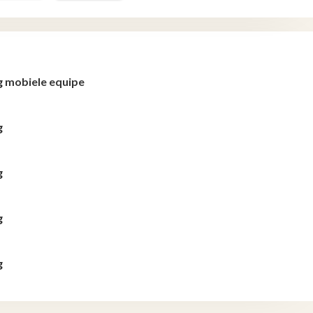
g mobiele equipe
g
g
g
g