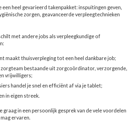
e een heel gevarieerd takenpakket: inspuitingen geven,
ygiënische zorgen, geavanceerde verpleegtechnieken
chilt met andere jobs als verpleegkundige of
n:
ënt maakt thuisverpleging tot een heel dankbare job;
d zorgteam bestaande uit zorgcoördinator, verzorgende,
 vrijwilligers;
s handel je snel en efficiënt af via je tablet;
n in eigen streek.
e graag in een persoonlijk gesprek van de vele voordelen
g mag ervaren.