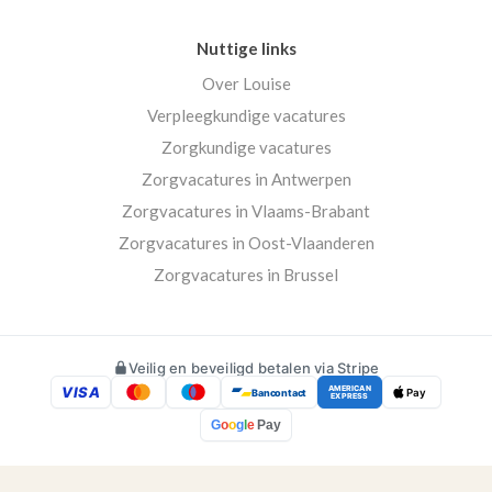
Nuttige links
Over Louise
Verpleegkundige vacatures
Zorgkundige vacatures
Zorgvacatures in Antwerpen
Zorgvacatures in Vlaams-Brabant
Zorgvacatures in Oost-Vlaanderen
Zorgvacatures in Brussel
Veilig en beveiligd betalen via Stripe
VISA
AMERICAN
Bancontact
Pay
EXPRESS
G
o
o
g
l
e
Pay