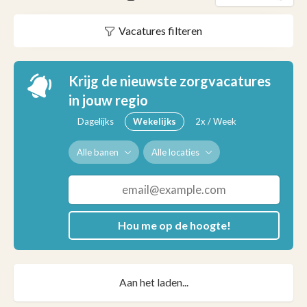
Vacatures filteren
Krijg de nieuwste zorgvacatures
in jouw regio
Dagelijks
Wekelijks
2x / Week
Alle banen
Alle locaties
Hou me op de hoogte!
Aan het laden...