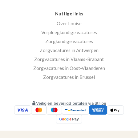
Nuttige links
Over Louise
Verpleegkundige vacatures
Zorgkundige vacatures
Zorgvacatures in Antwerpen
Zorgvacatures in Vlaams-Brabant
Zorgvacatures in Oost-Vlaanderen
Zorgvacatures in Brussel
Veilig en beveiligd betalen via Stripe
VISA
AMERICAN
Bancontact
Pay
EXPRESS
G
o
o
g
l
e
Pay