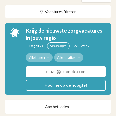
Vacatures filteren
Krijg de nieuwste zorgvacatures
in jouw regio
Dagelijks
Wekelijks
2x / Week
Alle banen
Alle locaties
Hou me op de hoogte!
Aan het laden...