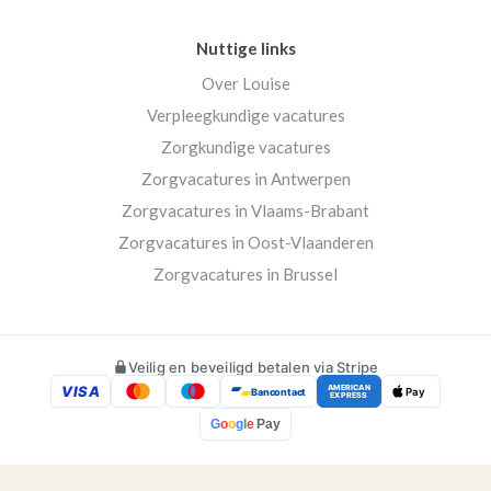
Nuttige links
Over Louise
Verpleegkundige vacatures
Zorgkundige vacatures
Zorgvacatures in Antwerpen
Zorgvacatures in Vlaams-Brabant
Zorgvacatures in Oost-Vlaanderen
Zorgvacatures in Brussel
Veilig en beveiligd betalen via Stripe
VISA
AMERICAN
Bancontact
Pay
EXPRESS
G
o
o
g
l
e
Pay