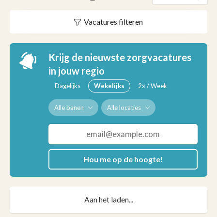
Vacatures filteren
Krijg de nieuwste zorgvacatures
in jouw regio
Dagelijks
Wekelijks
2x / Week
Alle banen
Alle locaties
Hou me op de hoogte!
Aan het laden...