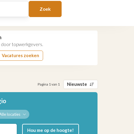
Zoek
n
door topwerkgevers.
Vacatures zoeken
Nieuwste
Pagina 1 van 1
gio
Alle locaties
Hou me op de hoogte!