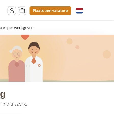
Plaats een vacature
ures per werkgever
rg
in thuiszorg.