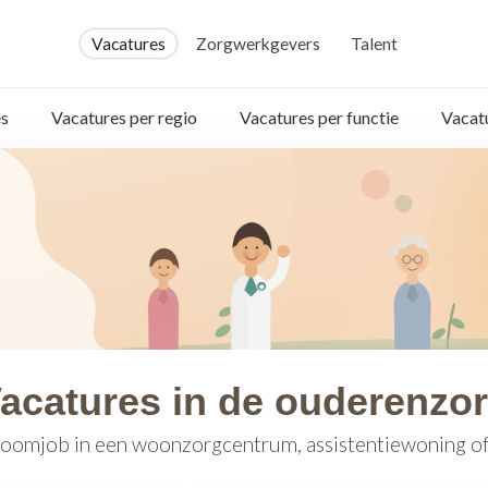
Vacatures
Zorgwerkgevers
Talent
s
Vacatures per regio
Vacatures per functie
Vacat
acatures in de ouderenzo
oomjob in een woonzorgcentrum, assistentiewoning of 