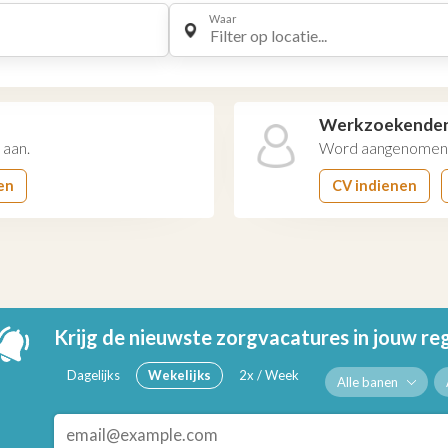
Waar
Filter op locatie...
Werkzoekende
 aan.
Word aangenomen 
en
CV indienen
Krijg de nieuwste zorgvacatures in jouw re
Dagelijks
Wekelijks
2x / Week
Alle banen