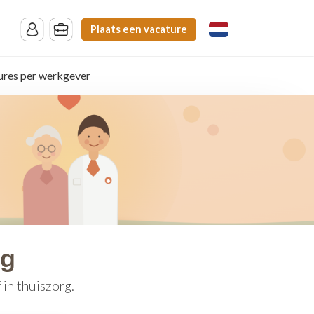
Plaats een vacature
ures per werkgever
rg
in thuiszorg.