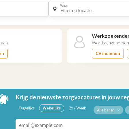
Waar
Filter op locatie...
Werkzoekende
 aan.
Word aangenomen 
en
CV indienen
Krijg de nieuwste zorgvacatures in jouw re
Dagelijks
Wekelijks
2x / Week
Alle banen