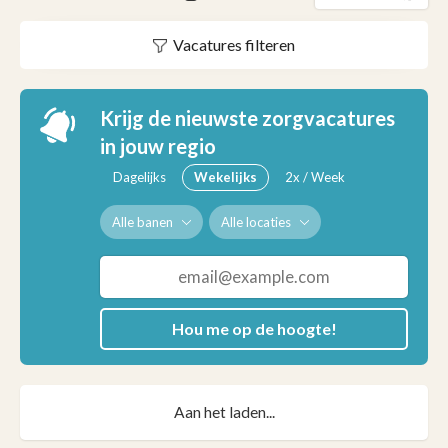
Vacatures filteren
Krijg de nieuwste zorgvacatures
in jouw regio
Dagelijks
Wekelijks
2x / Week
Alle banen
Alle locaties
Hou me op de hoogte!
Aan het laden...