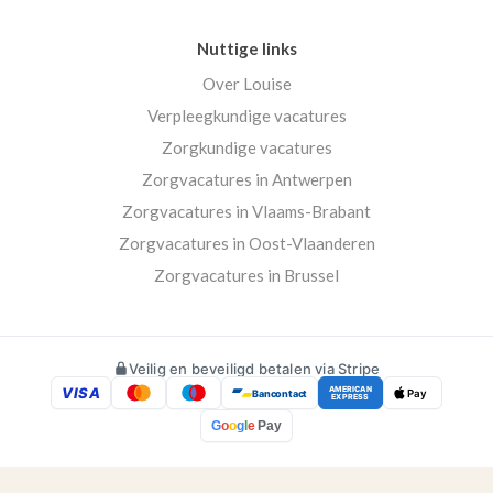
Nuttige links
Over Louise
Verpleegkundige vacatures
Zorgkundige vacatures
Zorgvacatures in Antwerpen
Zorgvacatures in Vlaams-Brabant
Zorgvacatures in Oost-Vlaanderen
Zorgvacatures in Brussel
Veilig en beveiligd betalen via Stripe
VISA
AMERICAN
Bancontact
Pay
EXPRESS
G
o
o
g
l
e
Pay