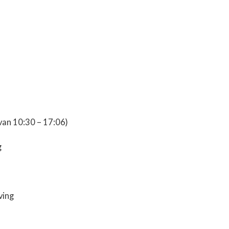
van 10:30 – 17:06)
g
ving