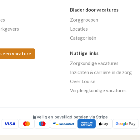
Blader door vacatures
res
Zorggroepen
rkgevers
Locaties
Categorieën
Nuttige links
s een vacature
Zorgkundige vacatures
Inzichten & carrière in de zorg
Over Louise
Verpleegkundige vacatures
Veilig en beveiligd betalen via Stripe
VISA
AMERICAN
G
o
o
g
l
e
Pay
Bancontact
Pay
EXPRESS