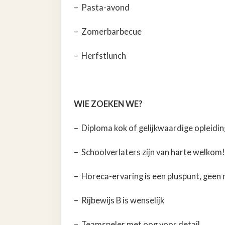
– Pasta-avond
– Zomerbarbecue
– Herfstlunch
WIE ZOEKEN WE?
– Diploma kok of gelijkwaardige opleidin
– Schoolverlaters zijn van harte welkom!
– Horeca-ervaring is een pluspunt, geen
– Rijbewijs B is wenselijk
– Teamspeler met oog voor detail