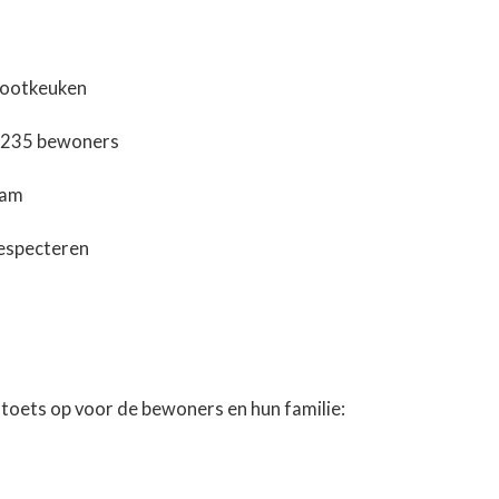
grootkeuken
r 235 bewoners
eam
especteren
jke toets op voor de bewoners en hun familie: