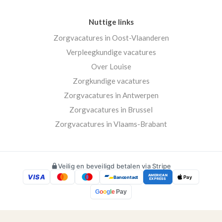
Nuttige links
Zorgvacatures in Oost-Vlaanderen
Verpleegkundige vacatures
Over Louise
Zorgkundige vacatures
Zorgvacatures in Antwerpen
Zorgvacatures in Brussel
Zorgvacatures in Vlaams-Brabant
Veilig en beveiligd betalen via Stripe
VISA
AMERICAN
Bancontact
Pay
EXPRESS
G
o
o
g
l
e
Pay