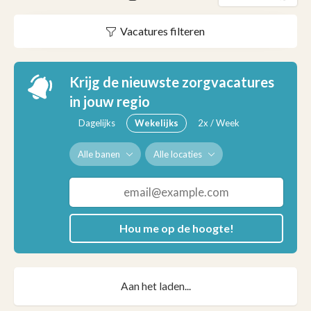
Vacatures filteren
Krijg de nieuwste zorgvacatures
in jouw regio
Dagelijks
Wekelijks
2x / Week
Alle banen
Alle locaties
Hou me op de hoogte!
Aan het laden...