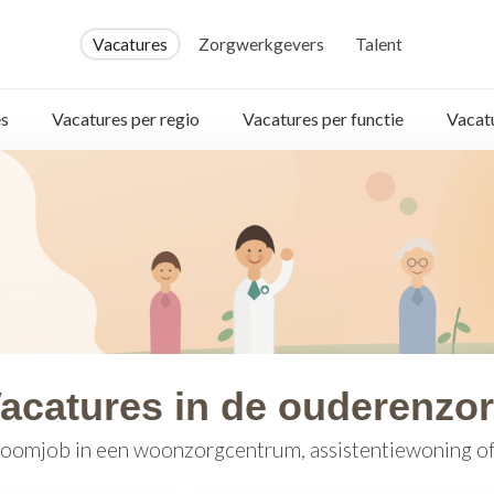
Vacatures
Zorgwerkgevers
Talent
s
Vacatures per regio
Vacatures per functie
Vacat
acatures in de ouderenzo
oomjob in een woonzorgcentrum, assistentiewoning of 