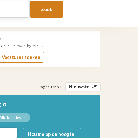
Zoek
n
door topwerkgevers.
Vacatures zoeken
Nieuwste
Pagina 1 van 1
gio
Alle locaties
Hou me op de hoogte!