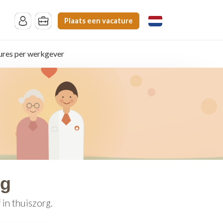
Plaats een vacature
ures per werkgever
rg
in thuiszorg.