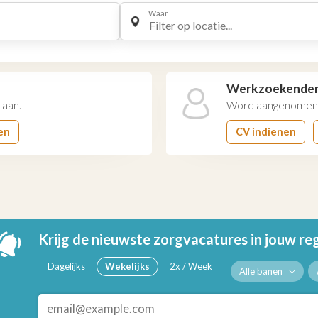
Waar
Filter op locatie...
Werkzoekende
 aan.
Word aangenomen 
en
CV indienen
Krijg de nieuwste zorgvacatures in jouw re
Dagelijks
Wekelijks
2x / Week
Alle banen