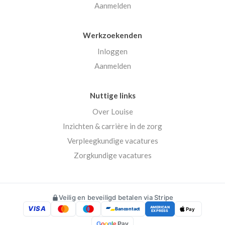
Aanmelden
Werkzoekenden
Inloggen
Aanmelden
Nuttige links
Over Louise
Inzichten & carrière in de zorg
Verpleegkundige vacatures
Zorgkundige vacatures
Veilig en beveiligd betalen via Stripe
VISA
AMERICAN
Bancontact
Pay
EXPRESS
G
o
o
g
l
e
Pay