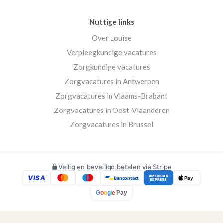
Nuttige links
Over Louise
Verpleegkundige vacatures
Zorgkundige vacatures
Zorgvacatures in Antwerpen
Zorgvacatures in Vlaams-Brabant
Zorgvacatures in Oost-Vlaanderen
Zorgvacatures in Brussel
Veilig en beveiligd betalen via Stripe
VISA
AMERICAN
Bancontact
Pay
EXPRESS
G
o
o
g
l
e
Pay