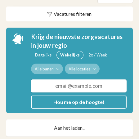
Vacatures filteren
Krijg de nieuwste zorgvacatures
in jouw regio
Dagelijks
Wekelijks
2x / Week
Alle banen
Alle locaties
Hou me op de hoogte!
Aan het laden...