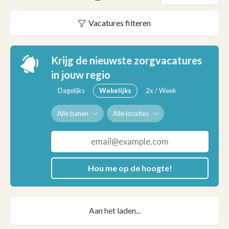
Vacatures filteren
Krijg de nieuwste zorgvacatures
in jouw regio
Dagelijks
Wekelijks
2x / Week
Alle banen
Alle locaties
Hou me op de hoogte!
Aan het laden...