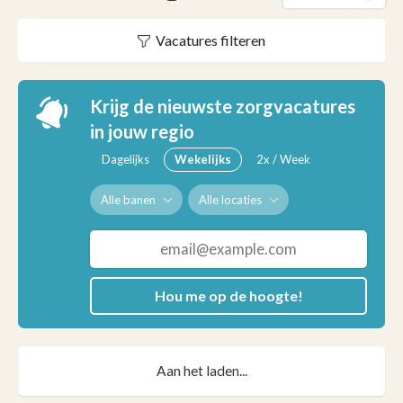
Vacatures filteren
Krijg de nieuwste zorgvacatures
in jouw regio
Dagelijks
Wekelijks
2x / Week
Alle banen
Alle locaties
Hou me op de hoogte!
Aan het laden...