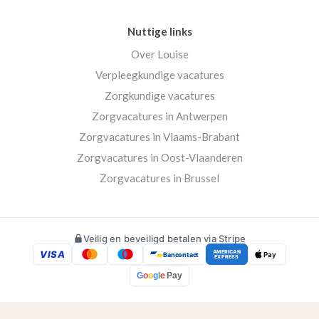
Nuttige links
Over Louise
Verpleegkundige vacatures
Zorgkundige vacatures
Zorgvacatures in Antwerpen
Zorgvacatures in Vlaams-Brabant
Zorgvacatures in Oost-Vlaanderen
Zorgvacatures in Brussel
Veilig en beveiligd betalen via Stripe
VISA
AMERICAN
Bancontact
Pay
EXPRESS
G
o
o
g
l
e
Pay