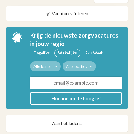
Vacatures filteren
Krijg de nieuwste zorgvacatures
in jouw regio
Dagelijks
Wekelijks
2x / Week
Alle banen
Alle locaties
Hou me op de hoogte!
Aan het laden...