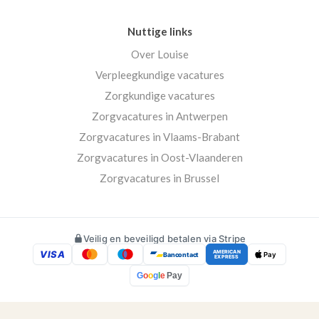
Nuttige links
Over Louise
Verpleegkundige vacatures
Zorgkundige vacatures
Zorgvacatures in Antwerpen
Zorgvacatures in Vlaams-Brabant
Zorgvacatures in Oost-Vlaanderen
Zorgvacatures in Brussel
Veilig en beveiligd betalen via Stripe
VISA
AMERICAN
Bancontact
Pay
EXPRESS
G
o
o
g
l
e
Pay