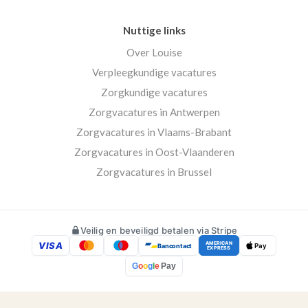
Nuttige links
Over Louise
Verpleegkundige vacatures
Zorgkundige vacatures
Zorgvacatures in Antwerpen
Zorgvacatures in Vlaams-Brabant
Zorgvacatures in Oost-Vlaanderen
Zorgvacatures in Brussel
Veilig en beveiligd betalen via Stripe
VISA
AMERICAN
Bancontact
Pay
EXPRESS
G
o
o
g
l
e
Pay