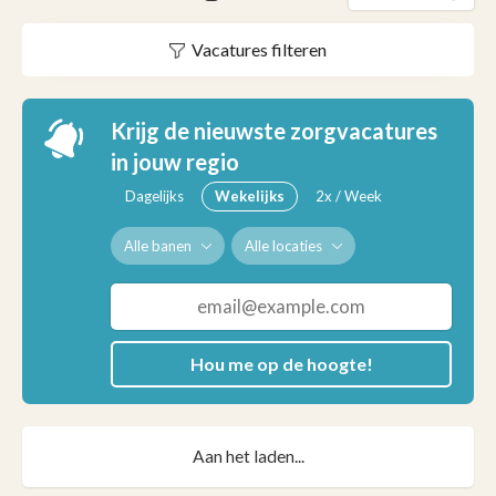
Vacatures filteren
Krijg de nieuwste zorgvacatures
in jouw regio
Dagelijks
Wekelijks
2x / Week
Alle banen
Alle locaties
Hou me op de hoogte!
Aan het laden...