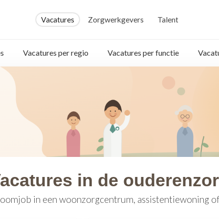
Vacatures
Zorgwerkgevers
Talent
s
Vacatures per regio
Vacatures per functie
Vacat
acatures in de ouderenzo
oomjob in een woonzorgcentrum, assistentiewoning of 