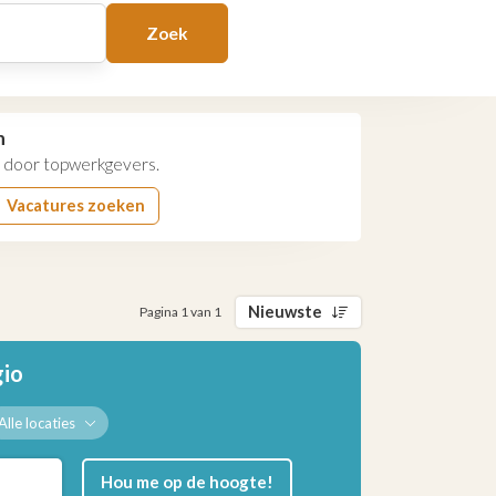
Zoek
n
door topwerkgevers.
Vacatures zoeken
Nieuwste
Pagina 1 van 1
gio
Alle locaties
Hou me op de hoogte!