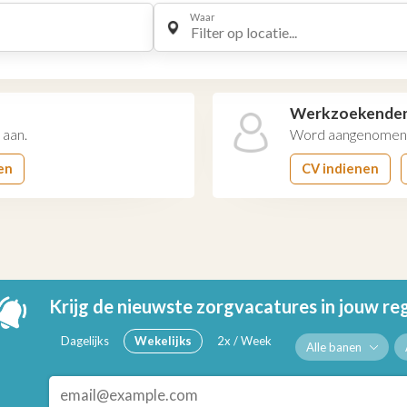
Waar
Filter op locatie...
Werkzoekende
 aan.
Word aangenomen 
en
CV indienen
Krijg de nieuwste zorgvacatures in jouw re
Dagelijks
Wekelijks
2x / Week
Alle banen