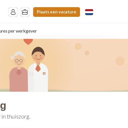
Plaats een vacature
ures per werkgever
rg
in thuiszorg.